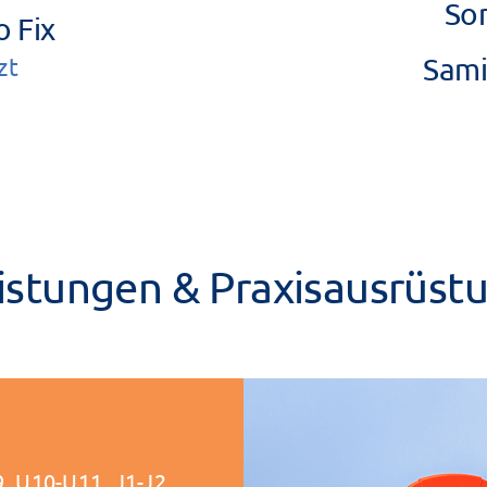
Son
o Fix
Sami
zt
istungen & Praxisausrüst
, U10-U11, J1-J2