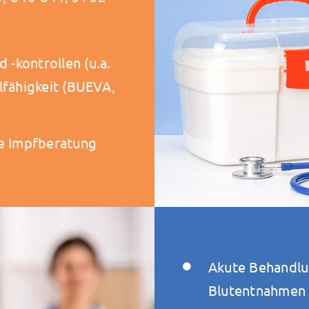
-kontrollen (u.a.
lfähigkeit (BUEVA,
ve Impfberatung
Akute Behandlun
Blutentnahmen