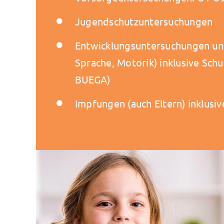
Jugendschutzuntersuchungen
Entwicklungsuntersuchungen und 
Sprache, Motorik) inklusive Schu
BUEGA)
Impfungen (auch Eltern) inklusi