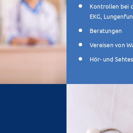
Kontrollen bei 
EKG, Lungenfun
Beratungen
Vereisen von W
Hör- und Sehtes