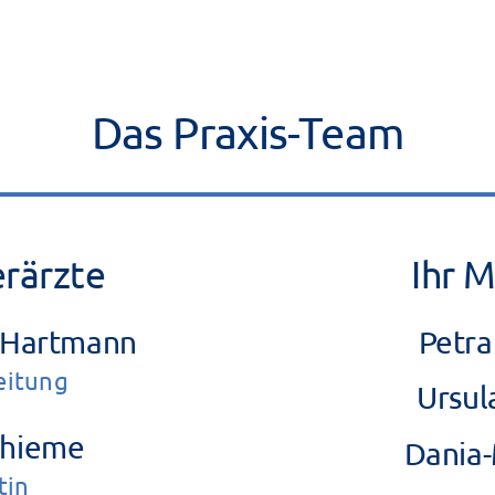
Das Praxis-Team
erärzte
Ihr 
e Hartmann
Petra
Leitung
Ursu
Thieme
Dania-
tin